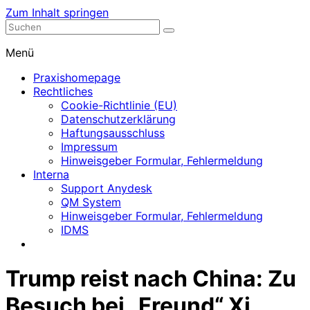
Zum Inhalt springen
Nephrologische Praxis mit Dialyse
Dialyse Leer
Menü
Praxishomepage
Rechtliches
Cookie-Richtlinie (EU)
Datenschutzerklärung
Haftungsausschluss
Impressum
Hinweisgeber Formular, Fehlermeldung
Interna
Support Anydesk
QM System
Hinweisgeber Formular, Fehlermeldung
IDMS
Trump reist nach China: Zu
Besuch bei „Freund“ Xi