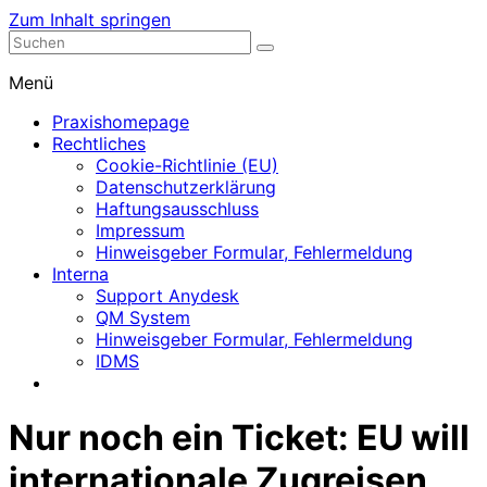
Zum Inhalt springen
Nephrologische Praxis mit Dialyse
Dialyse Leer
Menü
Praxishomepage
Rechtliches
Cookie-Richtlinie (EU)
Datenschutzerklärung
Haftungsausschluss
Impressum
Hinweisgeber Formular, Fehlermeldung
Interna
Support Anydesk
QM System
Hinweisgeber Formular, Fehlermeldung
IDMS
Nur noch ein Ticket: EU will
internationale Zugreisen