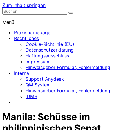
Zum Inhalt springen
Nephrologische Praxis mit Dialyse
Dialyse Leer
Menü
Praxishomepage
Rechtliches
Cookie-Richtlinie (EU)
Datenschutzerklärung
Haftungsausschluss
Impressum
Hinweisgeber Formular, Fehlermeldung
Interna
Support Anydesk
QM System
Hinweisgeber Formular, Fehlermeldung
IDMS
Manila: Schüsse im
philippinischen Senat