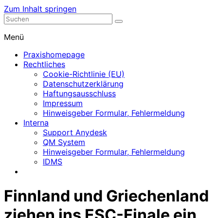
Zum Inhalt springen
Nephrologische Praxis mit Dialyse
Dialyse Leer
Menü
Praxishomepage
Rechtliches
Cookie-Richtlinie (EU)
Datenschutzerklärung
Haftungsausschluss
Impressum
Hinweisgeber Formular, Fehlermeldung
Interna
Support Anydesk
QM System
Hinweisgeber Formular, Fehlermeldung
IDMS
Finnland und Griechenland
ziehen ins ESC-Finale ein