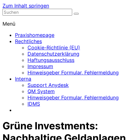
Zum Inhalt springen
Nephrologische Praxis mit Dialyse
Dialyse Leer
Menü
Praxishomepage
Rechtliches
Cookie-Richtlinie (EU)
Datenschutzerklärung
Haftungsausschluss
Impressum
Hinweisgeber Formular, Fehlermeldung
Interna
Support Anydesk
QM System
Hinweisgeber Formular, Fehlermeldung
IDMS
Grüne Investments:
Nachhaltige Geldanlagen