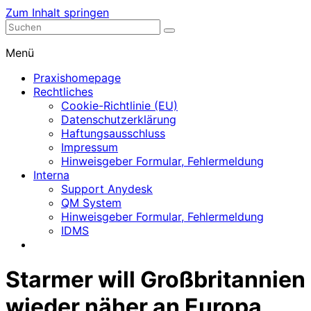
Zum Inhalt springen
Nephrologische Praxis mit Dialyse
Dialyse Leer
Menü
Praxishomepage
Rechtliches
Cookie-Richtlinie (EU)
Datenschutzerklärung
Haftungsausschluss
Impressum
Hinweisgeber Formular, Fehlermeldung
Interna
Support Anydesk
QM System
Hinweisgeber Formular, Fehlermeldung
IDMS
Starmer will Großbritannien
wieder näher an Europa