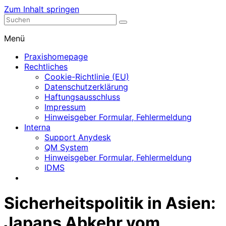
Zum Inhalt springen
Nephrologische Praxis mit Dialyse
Dialyse Leer
Menü
Praxishomepage
Rechtliches
Cookie-Richtlinie (EU)
Datenschutzerklärung
Haftungsausschluss
Impressum
Hinweisgeber Formular, Fehlermeldung
Interna
Support Anydesk
QM System
Hinweisgeber Formular, Fehlermeldung
IDMS
Sicherheitspolitik in Asien:
Japans Abkehr vom