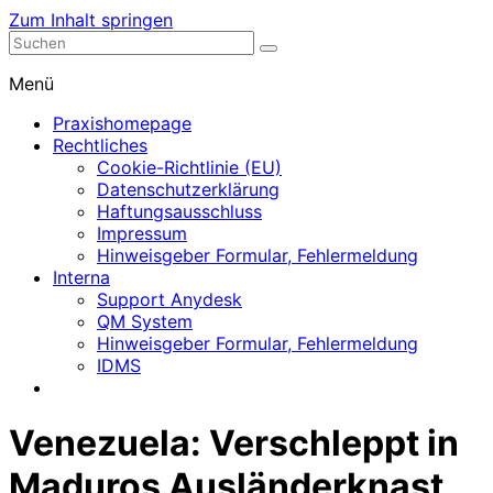
Zum Inhalt springen
Nephrologische Praxis mit Dialyse
Dialyse Leer
Menü
Praxishomepage
Rechtliches
Cookie-Richtlinie (EU)
Datenschutzerklärung
Haftungsausschluss
Impressum
Hinweisgeber Formular, Fehlermeldung
Interna
Support Anydesk
QM System
Hinweisgeber Formular, Fehlermeldung
IDMS
Venezuela: Verschleppt in
Maduros Ausländerknast