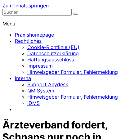
Zum Inhalt springen
Nephrologische Praxis mit Dialyse
Dialyse Leer
Menü
Praxishomepage
Rechtliches
Cookie-Richtlinie (EU)
Datenschutzerklärung
Haftungsausschluss
Impressum
Hinweisgeber Formular, Fehlermeldung
Interna
Support Anydesk
QM System
Hinweisgeber Formular, Fehlermeldung
IDMS
Ärzteverband fordert,
Schnaps nur noch in