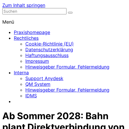
Zum Inhalt springen
Nephrologische Praxis mit Dialyse
Dialyse Leer
Menü
Praxishomepage
Rechtliches
Cookie-Richtlinie (EU)
Datenschutzerklärung
Haftungsausschluss
Impressum
Hinweisgeber Formular, Fehlermeldung
Interna
Support Anydesk
QM System
Hinweisgeber Formular, Fehlermeldung
IDMS
Ab Sommer 2028: Bahn
plant Direktverbindung von