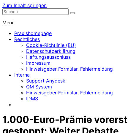
Zum Inhalt springen
Nephrologische Praxis mit Dialyse
Dialyse Leer
Menü
Praxishomepage
Rechtliches
Cookie-Richtlinie (EU)
Datenschutzerklärung
Haftungsausschluss
Impressum
Hinweisgeber Formular, Fehlermeldung
Interna
Support Anydesk
QM System
Hinweisgeber Formular, Fehlermeldung
IDMS
1.000-Euro-Prämie vorerst
gestoppt: Weiter Debatte