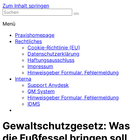
Zum Inhalt springen
Nephrologische Praxis mit Dialyse
Dialyse Leer
Menü
Praxishomepage
Rechtliches
Cookie-Richtlinie (EU)
Datenschutzerklärung
Haftungsausschluss
Impressum
Hinweisgeber Formular, Fehlermeldung
Interna
Support Anydesk
QM System
Hinweisgeber Formular, Fehlermeldung
IDMS
Gewaltschutzgesetz: Was
die Fußfessel bringen soll