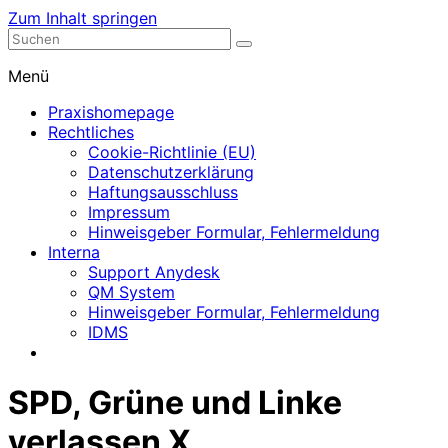
Zum Inhalt springen
Nephrologische Praxis mit Dialyse
Dialyse Leer
Menü
Praxishomepage
Rechtliches
Cookie-Richtlinie (EU)
Datenschutzerklärung
Haftungsausschluss
Impressum
Hinweisgeber Formular, Fehlermeldung
Interna
Support Anydesk
QM System
Hinweisgeber Formular, Fehlermeldung
IDMS
SPD, Grüne und Linke
verlassen X