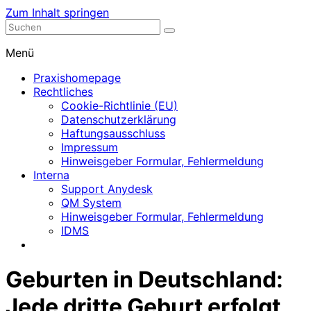
Zum Inhalt springen
Nephrologische Praxis mit Dialyse
Dialyse Leer
Menü
Praxishomepage
Rechtliches
Cookie-Richtlinie (EU)
Datenschutzerklärung
Haftungsausschluss
Impressum
Hinweisgeber Formular, Fehlermeldung
Interna
Support Anydesk
QM System
Hinweisgeber Formular, Fehlermeldung
IDMS
Geburten in Deutschland:
Jede dritte Geburt erfolgt