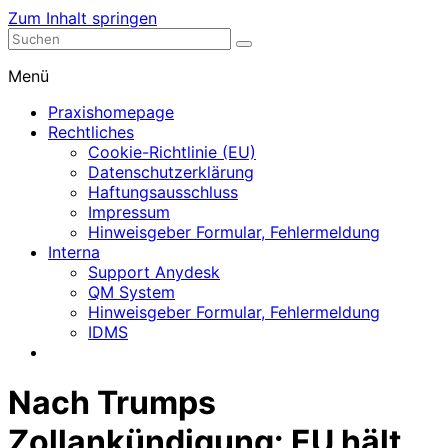
Zum Inhalt springen
Nephrologische Praxis mit Dialyse
Dialyse Leer
Menü
Praxishomepage
Rechtliches
Cookie-Richtlinie (EU)
Datenschutzerklärung
Haftungsausschluss
Impressum
Hinweisgeber Formular, Fehlermeldung
Interna
Support Anydesk
QM System
Hinweisgeber Formular, Fehlermeldung
IDMS
Nach Trumps
Zollankündigung: EU hält