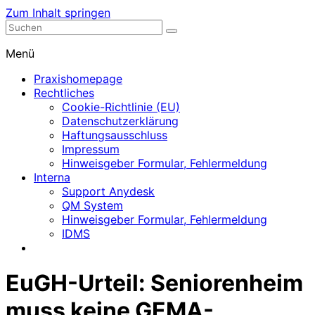
Zum Inhalt springen
Nephrologische Praxis mit Dialyse
Dialyse Leer
Menü
Praxishomepage
Rechtliches
Cookie-Richtlinie (EU)
Datenschutzerklärung
Haftungsausschluss
Impressum
Hinweisgeber Formular, Fehlermeldung
Interna
Support Anydesk
QM System
Hinweisgeber Formular, Fehlermeldung
IDMS
EuGH-Urteil: Seniorenheim
muss keine GEMA-