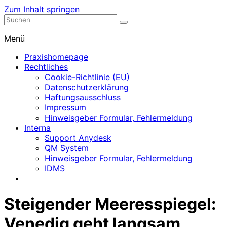
Zum Inhalt springen
Nephrologische Praxis mit Dialyse
Dialyse Leer
Menü
Praxishomepage
Rechtliches
Cookie-Richtlinie (EU)
Datenschutzerklärung
Haftungsausschluss
Impressum
Hinweisgeber Formular, Fehlermeldung
Interna
Support Anydesk
QM System
Hinweisgeber Formular, Fehlermeldung
IDMS
Steigender Meeresspiegel:
Venedig geht langsam