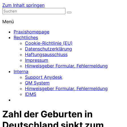
Zum Inhalt springen
Nephrologische Praxis mit Dialyse
Dialyse Leer
Menü
Praxishomepage
Rechtliches
Cookie-Richtlinie (EU)
Datenschutzerklärung
Haftungsausschluss
Impressum
Hinweisgeber Formular, Fehlermeldung
Interna
Support Anydesk
QM System
Hinweisgeber Formular, Fehlermeldung
IDMS
Zahl der Geburten in
Deutschland sinkt zum