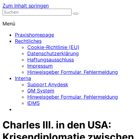
Zum Inhalt springen
Nephrologische Praxis mit Dialyse
Dialyse Leer
Menü
Praxishomepage
Rechtliches
Cookie-Richtlinie (EU)
Datenschutzerklärung
Haftungsausschluss
Impressum
Hinweisgeber Formular, Fehlermeldung
Interna
Support Anydesk
QM System
Hinweisgeber Formular, Fehlermeldung
IDMS
Charles III. in den USA:
Krisendiplomatie zwischen