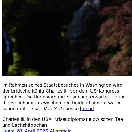
Im Rahmen seines Staatsbesuches in Washington wird
der britische König Charles III. vor dem US-Kongress
sprechen. Die Rede wird mit Spannung erwartet – denn
die Beziehungen zwischen den beiden Ländern waren
schon mal besser.
Von S. Jackisch
.[
mehr
]
Charles III. in den USA: Krisendiplomatie zwischen Tee
und Lachshäppchen
kaant
28. April 2026
Allgemein