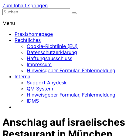
Zum Inhalt springen
Nephrologische Praxis mit Dialyse
Dialyse Leer
Menü
Praxishomepage
Rechtliches
Cookie-Richtlinie (EU)
Datenschutzerklärung
Haftungsausschluss
Impressum
Hinweisgeber Formular, Fehlermeldung
Interna
Support Anydesk
QM System
Hinweisgeber Formular, Fehlermeldung
IDMS
Anschlag auf israelisches
Restaurant in München