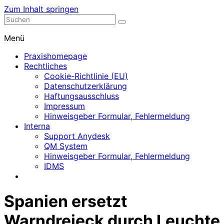
Zum Inhalt springen
Nephrologische Praxis mit Dialyse
Dialyse Leer
Menü
Praxishomepage
Rechtliches
Cookie-Richtlinie (EU)
Datenschutzerklärung
Haftungsausschluss
Impressum
Hinweisgeber Formular, Fehlermeldung
Interna
Support Anydesk
QM System
Hinweisgeber Formular, Fehlermeldung
IDMS
Spanien ersetzt
Warndreieck durch Leuchte