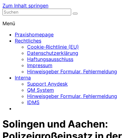
Zum Inhalt springen
Nephrologische Praxis mit Dialyse
Dialyse Leer
Menü
Praxishomepage
Rechtliches
Cookie-Richtlinie (EU)
Datenschutzerklärung
Haftungsausschluss
Impressum
Hinweisgeber Formular, Fehlermeldung
Interna
Support Anydesk
QM System
Hinweisgeber Formular, Fehlermeldung
IDMS
Solingen und Aachen:
Polizeigroßeinsatz in der