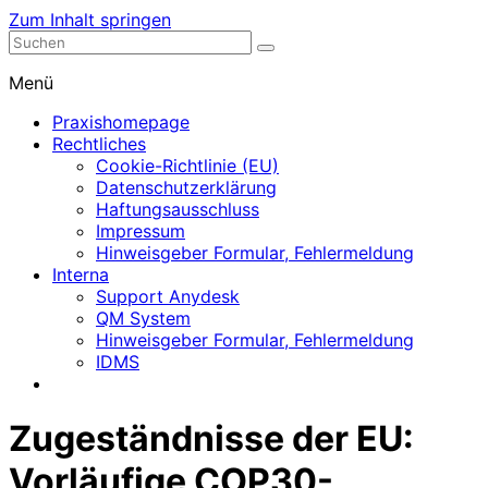
Zum Inhalt springen
Nephrologische Praxis mit Dialyse
Dialyse Leer
Menü
Praxishomepage
Rechtliches
Cookie-Richtlinie (EU)
Datenschutzerklärung
Haftungsausschluss
Impressum
Hinweisgeber Formular, Fehlermeldung
Interna
Support Anydesk
QM System
Hinweisgeber Formular, Fehlermeldung
IDMS
Zugeständnisse der EU:
Vorläufige COP30-