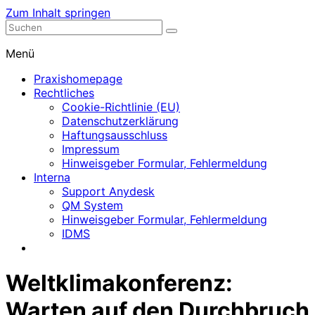
Zum Inhalt springen
Nephrologische Praxis mit Dialyse
Dialyse Leer
Menü
Praxishomepage
Rechtliches
Cookie-Richtlinie (EU)
Datenschutzerklärung
Haftungsausschluss
Impressum
Hinweisgeber Formular, Fehlermeldung
Interna
Support Anydesk
QM System
Hinweisgeber Formular, Fehlermeldung
IDMS
Weltklimakonferenz:
Warten auf den Durchbruch