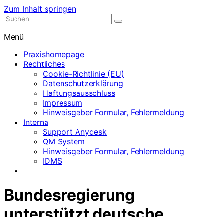
Zum Inhalt springen
Nephrologische Praxis mit Dialyse
Dialyse Leer
Menü
Praxishomepage
Rechtliches
Cookie-Richtlinie (EU)
Datenschutzerklärung
Haftungsausschluss
Impressum
Hinweisgeber Formular, Fehlermeldung
Interna
Support Anydesk
QM System
Hinweisgeber Formular, Fehlermeldung
IDMS
Bundesregierung
unterstützt deutsche