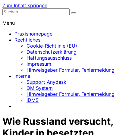
Zum Inhalt springen
Nephrologische Praxis mit Dialyse
Dialyse Leer
Menü
Praxishomepage
Rechtliches
Cookie-Richtlinie (EU)
Datenschutzerklärung
Haftungsausschluss
Impressum
Hinweisgeber Formular, Fehlermeldung
Interna
Support Anydesk
QM System
Hinweisgeber Formular, Fehlermeldung
IDMS
Wie Russland versucht,
Kinder in besetzten