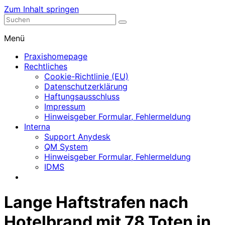
Zum Inhalt springen
Nephrologische Praxis mit Dialyse
Dialyse Leer
Menü
Praxishomepage
Rechtliches
Cookie-Richtlinie (EU)
Datenschutzerklärung
Haftungsausschluss
Impressum
Hinweisgeber Formular, Fehlermeldung
Interna
Support Anydesk
QM System
Hinweisgeber Formular, Fehlermeldung
IDMS
Lange Haftstrafen nach
Hotelbrand mit 78 Toten in