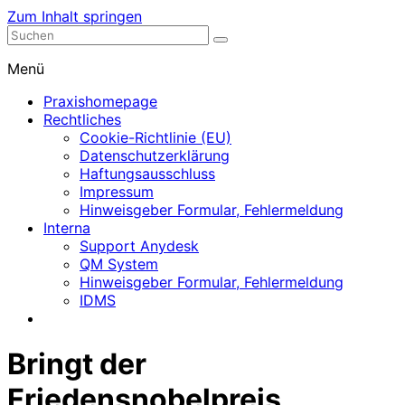
Zum Inhalt springen
Nephrologische Praxis mit Dialyse
Dialyse Leer
Menü
Praxishomepage
Rechtliches
Cookie-Richtlinie (EU)
Datenschutzerklärung
Haftungsausschluss
Impressum
Hinweisgeber Formular, Fehlermeldung
Interna
Support Anydesk
QM System
Hinweisgeber Formular, Fehlermeldung
IDMS
Bringt der
Friedensnobelpreis