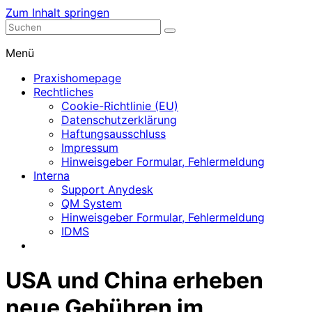
Zum Inhalt springen
Nephrologische Praxis mit Dialyse
Dialyse Leer
Menü
Praxishomepage
Rechtliches
Cookie-Richtlinie (EU)
Datenschutzerklärung
Haftungsausschluss
Impressum
Hinweisgeber Formular, Fehlermeldung
Interna
Support Anydesk
QM System
Hinweisgeber Formular, Fehlermeldung
IDMS
USA und China erheben
neue Gebühren im