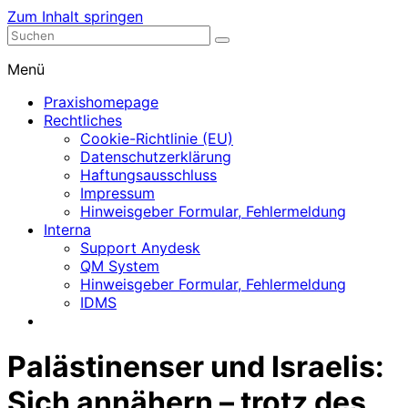
Zum Inhalt springen
Nephrologische Praxis mit Dialyse
Dialyse Leer
Menü
Praxishomepage
Rechtliches
Cookie-Richtlinie (EU)
Datenschutzerklärung
Haftungsausschluss
Impressum
Hinweisgeber Formular, Fehlermeldung
Interna
Support Anydesk
QM System
Hinweisgeber Formular, Fehlermeldung
IDMS
Palästinenser und Israelis:
Sich annähern – trotz des