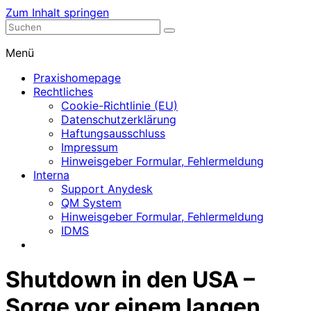
Zum Inhalt springen
Nephrologische Praxis mit Dialyse
Dialyse Leer
Menü
Praxishomepage
Rechtliches
Cookie-Richtlinie (EU)
Datenschutzerklärung
Haftungsausschluss
Impressum
Hinweisgeber Formular, Fehlermeldung
Interna
Support Anydesk
QM System
Hinweisgeber Formular, Fehlermeldung
IDMS
Shutdown in den USA –
Sorge vor einem langen