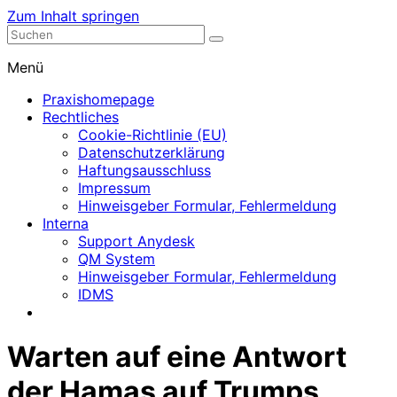
Zum Inhalt springen
Nephrologische Praxis mit Dialyse
Dialyse Leer
Menü
Praxishomepage
Rechtliches
Cookie-Richtlinie (EU)
Datenschutzerklärung
Haftungsausschluss
Impressum
Hinweisgeber Formular, Fehlermeldung
Interna
Support Anydesk
QM System
Hinweisgeber Formular, Fehlermeldung
IDMS
Warten auf eine Antwort
der Hamas auf Trumps