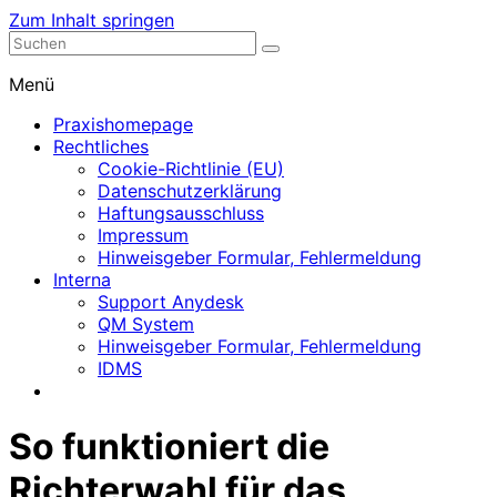
Zum Inhalt springen
Nephrologische Praxis mit Dialyse
Dialyse Leer
Menü
Praxishomepage
Rechtliches
Cookie-Richtlinie (EU)
Datenschutzerklärung
Haftungsausschluss
Impressum
Hinweisgeber Formular, Fehlermeldung
Interna
Support Anydesk
QM System
Hinweisgeber Formular, Fehlermeldung
IDMS
So funktioniert die
Richterwahl für das