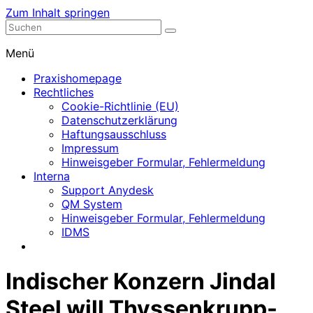
Zum Inhalt springen
Nephrologische Praxis mit Dialyse
Dialyse Leer
Menü
Praxishomepage
Rechtliches
Cookie-Richtlinie (EU)
Datenschutzerklärung
Haftungsausschluss
Impressum
Hinweisgeber Formular, Fehlermeldung
Interna
Support Anydesk
QM System
Hinweisgeber Formular, Fehlermeldung
IDMS
Indischer Konzern Jindal
Steel will Thyssenkrupp-