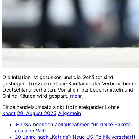
Die Inflation ist gesunken und die Gehälter sind
gestiegen. Trotzdem ist die Kauflaune der Verbraucher in
Deutschland verhalten. Vor allem bei Lebensmitteln und
Online-Käufen wird gespart.[
mehr
]
Einzelhandelsumsatz sinkt trotz steigender Löhne
kaant
29. August 2025
Allgemein
←
USA beenden Zollausnahmen für kleine Pakete
aus aller Welt
20 Jahre nach „Katrina“: Neue US-Politik verschärft