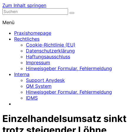
Zum Inhalt springen
Nephrologische Praxis mit Dialyse
Dialyse Leer
Menü
Praxishomepage
Rechtliches
Cookie-Richtlinie (EU)
Datenschutzerklärung
Haftungsausschluss
Impressum
Hinweisgeber Formular, Fehlermeldung
Interna
Support Anydesk
QM System
Hinweisgeber Formular, Fehlermeldung
IDMS
Einzelhandelsumsatz sinkt
trotz steigender Löhne