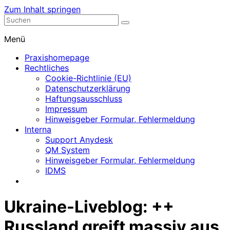
Zum Inhalt springen
Nephrologische Praxis mit Dialyse
Dialyse Leer
Menü
Praxishomepage
Rechtliches
Cookie-Richtlinie (EU)
Datenschutzerklärung
Haftungsausschluss
Impressum
Hinweisgeber Formular, Fehlermeldung
Interna
Support Anydesk
QM System
Hinweisgeber Formular, Fehlermeldung
IDMS
Ukraine-Liveblog: ++
Russland greift massiv aus