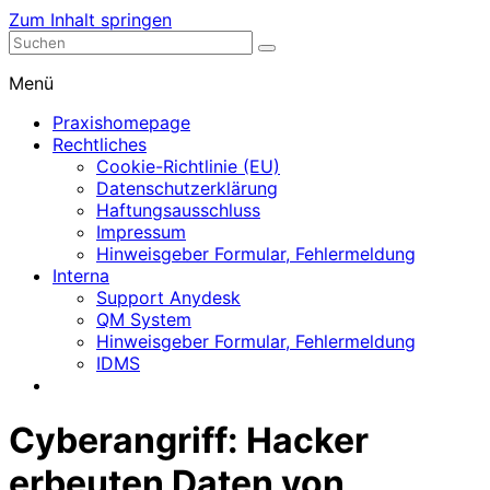
Zum Inhalt springen
Nephrologische Praxis mit Dialyse
Dialyse Leer
Menü
Praxishomepage
Rechtliches
Cookie-Richtlinie (EU)
Datenschutzerklärung
Haftungsausschluss
Impressum
Hinweisgeber Formular, Fehlermeldung
Interna
Support Anydesk
QM System
Hinweisgeber Formular, Fehlermeldung
IDMS
Cyberangriff: Hacker
erbeuten Daten von