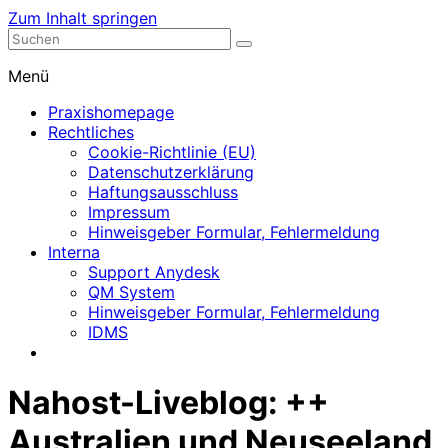
Zum Inhalt springen
Nephrologische Praxis mit Dialyse
Dialyse Leer
Menü
Praxishomepage
Rechtliches
Cookie-Richtlinie (EU)
Datenschutzerklärung
Haftungsausschluss
Impressum
Hinweisgeber Formular, Fehlermeldung
Interna
Support Anydesk
QM System
Hinweisgeber Formular, Fehlermeldung
IDMS
Nahost-Liveblog: ++
Australien und Neuseeland