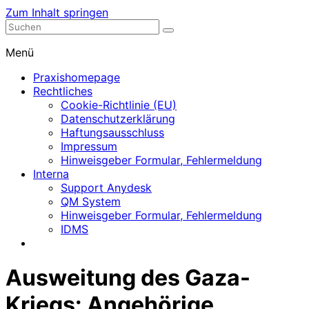
Zum Inhalt springen
Nephrologische Praxis mit Dialyse
Dialyse Leer
Menü
Praxishomepage
Rechtliches
Cookie-Richtlinie (EU)
Datenschutzerklärung
Haftungsausschluss
Impressum
Hinweisgeber Formular, Fehlermeldung
Interna
Support Anydesk
QM System
Hinweisgeber Formular, Fehlermeldung
IDMS
Ausweitung des Gaza-
Kriegs: Angehörige