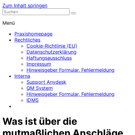
Zum Inhalt springen
Nephrologische Praxis mit Dialyse
Dialyse Leer
Menü
Praxishomepage
Rechtliches
Cookie-Richtlinie (EU)
Datenschutzerklärung
Haftungsausschluss
Impressum
Hinweisgeber Formular, Fehlermeldung
Interna
Support Anydesk
QM System
Hinweisgeber Formular, Fehlermeldung
IDMS
Was ist über die
mutmaßlichen Anschläge