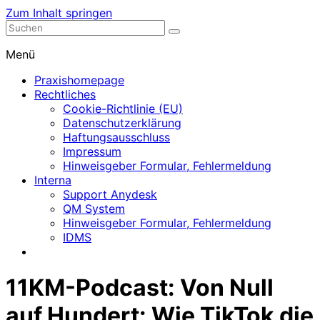
Zum Inhalt springen
Nephrologische Praxis mit Dialyse
Dialyse Leer
Menü
Praxishomepage
Rechtliches
Cookie-Richtlinie (EU)
Datenschutzerklärung
Haftungsausschluss
Impressum
Hinweisgeber Formular, Fehlermeldung
Interna
Support Anydesk
QM System
Hinweisgeber Formular, Fehlermeldung
IDMS
11KM-Podcast: Von Null
auf Hundert: Wie TikTok die