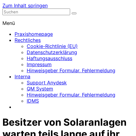
Zum Inhalt springen
Nephrologische Praxis mit Dialyse
Dialyse Leer
Menü
Praxishomepage
Rechtliches
Cookie-Richtlinie (EU)
Datenschutzerklärung
Haftungsausschluss
Impressum
Hinweisgeber Formular, Fehlermeldung
Interna
Support Anydesk
QM System
Hinweisgeber Formular, Fehlermeldung
IDMS
Besitzer von Solaranlagen
warten teils lange auf ihr