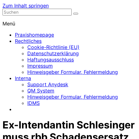
Zum Inhalt springen
Nephrologische Praxis mit Dialyse
Dialyse Leer
Menü
Praxishomepage
Rechtliches
Cookie-Richtlinie (EU)
Datenschutzerklärung
Haftungsausschluss
Impressum
Hinweisgeber Formular, Fehlermeldung
Interna
Support Anydesk
QM System
Hinweisgeber Formular, Fehlermeldung
IDMS
Ex-Intendantin Schlesinger
muss rbb Schadensersatz