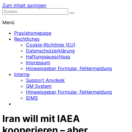
Zum Inhalt springen
Nephrologische Praxis mit Dialyse
Dialyse Leer
Menü
Praxishomepage
Rechtliches
Cookie-Richtlinie (EU)
Datenschutzerklärung
Haftungsausschluss
Impressum
Hinweisgeber Formular, Fehlermeldung
Interna
Support Anydesk
QM System
Hinweisgeber Formular, Fehlermeldung
IDMS
Iran will mit IAEA
kooperieren – aber