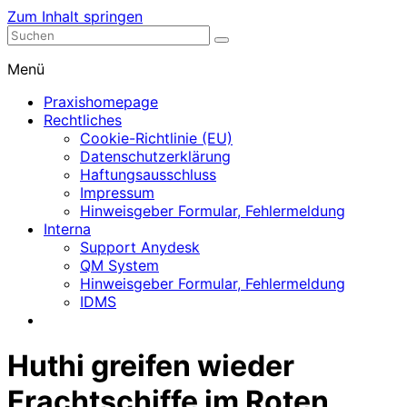
Zum Inhalt springen
Nephrologische Praxis mit Dialyse
Dialyse Leer
Menü
Praxishomepage
Rechtliches
Cookie-Richtlinie (EU)
Datenschutzerklärung
Haftungsausschluss
Impressum
Hinweisgeber Formular, Fehlermeldung
Interna
Support Anydesk
QM System
Hinweisgeber Formular, Fehlermeldung
IDMS
Huthi greifen wieder
Frachtschiffe im Roten