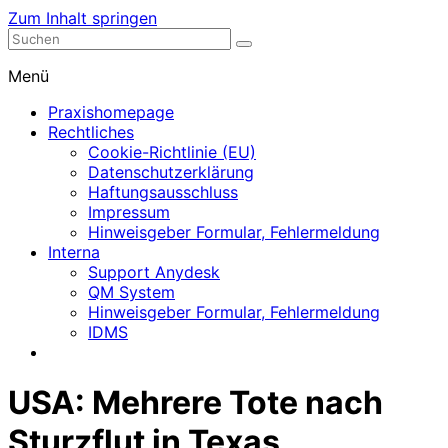
Zum Inhalt springen
Nephrologische Praxis mit Dialyse
Dialyse Leer
Menü
Praxishomepage
Rechtliches
Cookie-Richtlinie (EU)
Datenschutzerklärung
Haftungsausschluss
Impressum
Hinweisgeber Formular, Fehlermeldung
Interna
Support Anydesk
QM System
Hinweisgeber Formular, Fehlermeldung
IDMS
USA: Mehrere Tote nach
Sturzflut in Texas