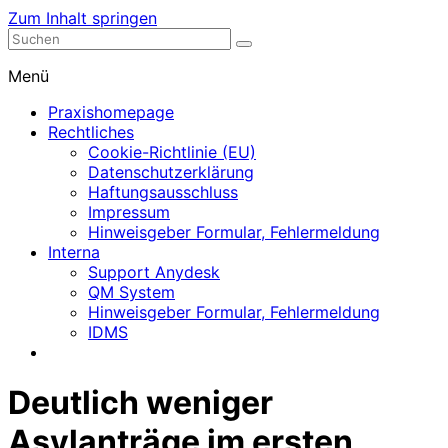
Zum Inhalt springen
Nephrologische Praxis mit Dialyse
Dialyse Leer
Menü
Praxishomepage
Rechtliches
Cookie-Richtlinie (EU)
Datenschutzerklärung
Haftungsausschluss
Impressum
Hinweisgeber Formular, Fehlermeldung
Interna
Support Anydesk
QM System
Hinweisgeber Formular, Fehlermeldung
IDMS
Deutlich weniger
Asylanträge im ersten