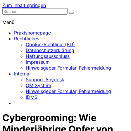
Zum Inhalt springen
Nephrologische Praxis mit Dialyse
Dialyse Leer
Menü
Praxishomepage
Rechtliches
Cookie-Richtlinie (EU)
Datenschutzerklärung
Haftungsausschluss
Impressum
Hinweisgeber Formular, Fehlermeldung
Interna
Support Anydesk
QM System
Hinweisgeber Formular, Fehlermeldung
IDMS
Cybergrooming: Wie
Minderjährige Opfer von