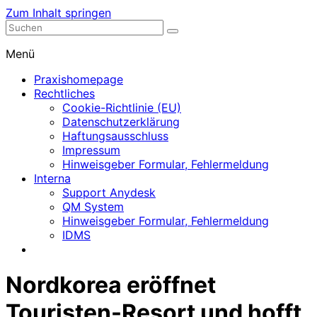
Zum Inhalt springen
Nephrologische Praxis mit Dialyse
Dialyse Leer
Menü
Praxishomepage
Rechtliches
Cookie-Richtlinie (EU)
Datenschutzerklärung
Haftungsausschluss
Impressum
Hinweisgeber Formular, Fehlermeldung
Interna
Support Anydesk
QM System
Hinweisgeber Formular, Fehlermeldung
IDMS
Nordkorea eröffnet
Touristen-Resort und hofft