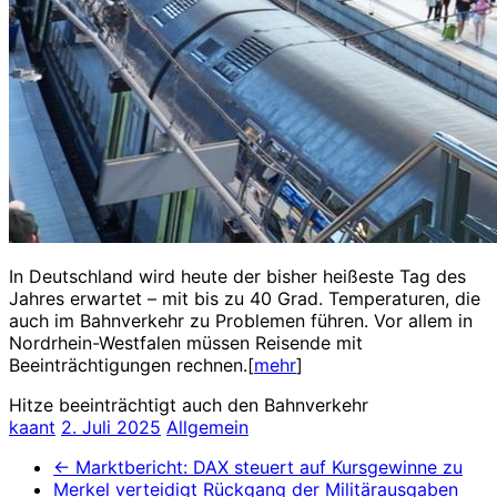
In Deutschland wird heute der bisher heißeste Tag des
Jahres erwartet – mit bis zu 40 Grad. Temperaturen, die
auch im Bahnverkehr zu Problemen führen. Vor allem in
Nordrhein-Westfalen müssen Reisende mit
Beeinträchtigungen rechnen.[
mehr
]
Hitze beeinträchtigt auch den Bahnverkehr
kaant
2. Juli 2025
Allgemein
←
Marktbericht: DAX steuert auf Kursgewinne zu
Merkel verteidigt Rückgang der Militärausgaben