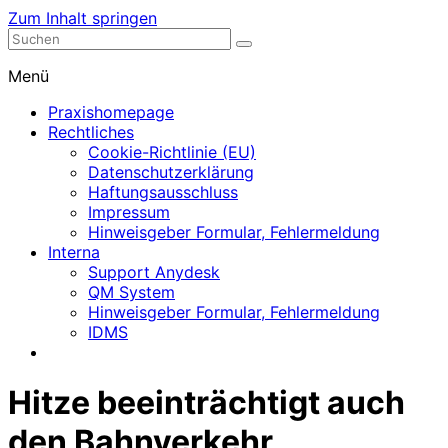
Zum Inhalt springen
Nephrologische Praxis mit Dialyse
Dialyse Leer
Menü
Praxishomepage
Rechtliches
Cookie-Richtlinie (EU)
Datenschutzerklärung
Haftungsausschluss
Impressum
Hinweisgeber Formular, Fehlermeldung
Interna
Support Anydesk
QM System
Hinweisgeber Formular, Fehlermeldung
IDMS
Hitze beeinträchtigt auch
den Bahnverkehr